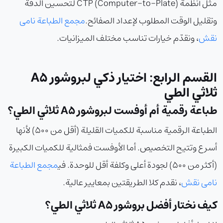
مثل أنظمة CTP (Computer-to-Plate) لتحسين الدقة
وتقليل الوقت المطلوب لإعداد الصفائح.
مجمع الطباعة نامی
نقش
، ونقدّم خيارات تناسب مختلف الميزانيات.
القسم الرابع: اختيار ذكي لبروشور A5
ثلاثي الطي
طباعة رقمية أم أوفست لبروشور A5 ثلاثي الطي؟
الطباعة الرقمية مناسبة للكميات القليلة (أقل من 500) لأنها
أسرع وتتيح التخصيص. أما الأوفست فمثالية للكميات الكبيرة
(أكثر من 500) لجودة أعلى وكلفة أقل للوحدة. في
مجمع الطباعة
نامی نقش
، نقدم كلا الطريقتين بمعايير عالية.
كيف نختار أفضل بروشور A5 ثلاثي الطي؟