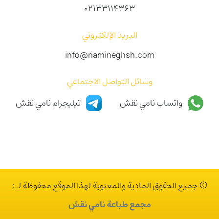
02133114363
البريد الإلكتروني
info@namineghsh.com
وسائل التواصل الاجتماعي
واتساب نامي نقش
تيليجرام نامي نقش
© جميع الحقوق المادية والمعنوية لهذا الموقع محفوظة لـ:
مجمع طباعة نامي نقش