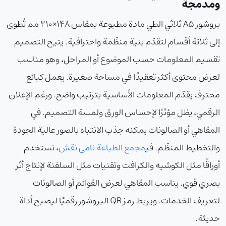
ومدمجة
بروشور A5 ثلاثي الطي مادة مطبوعة بمقاس 148×210 مم تُطوى
إلى ثلاثة أقسام لتقدّم بنية منظّمة واحترافية. يتيح التصميم
تقسيم المعلومات حسب الموضوع أو المراحل، وهو مناسب
لعرض محتوى أكثر تعقيدًا في مساحة صغيرة. يعمل كبائع
محترف يقدّم المعلومات الأساسية بترتيب واضح. ورغم الإعلان
الرقمي، يظل مؤثرًا لإحساس الورق ولمسة التصميم. في
المقاهي أو الصالونات يمكنه جذب الانتباه بالصور عالية الجودة
والتخطيط المنظّم. في
مجمع الطباعة نامی نقش
، نستخدم
أوراقًا مثل الكوشيه والكرافت وتقنيات مثل السلفنة لإنتاج أثر
بصري قوي. يناسب المقاهي لعرض القوائم أو الصالونات
لتعريف الخدمات. ويربط رمز QR البروشور رقميًا ليصبح أداة
حديثة.