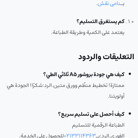
بـ
نامی نقش
.
كم يستغرق التسليم؟
يعتمد على الكمية وطريقة الطباعة.
التعليقات والردود
كيف هي جودة بروشور A5 ثلاثي الطي؟
ممتازة! تخطيط منظّم وورق متين.
الرد:
شكرًا! الجودة هي
أولويتنا.
كيف أحصل على تسليم سريع؟
الطباعة الرقمية للتسليم
الفوري.
الرد:
بـ
02133114363
للحصول على الخدمة.