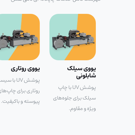
یلک
یووی روتاری
سلفون کشی
حرارتی
پوشش UV با سیستم
پوشش UV با چاپ
روکش سلفون برای
روتاری برای چاپ‌های
ی جلوه‌های
محافظت و زیبایی
پیوسته و باکیفیت.
اوم.
محصولات چاپی.