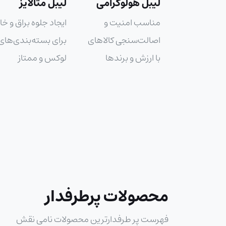
لوگرامی
لیبل متالایز
لیبل یووی (UV)
منیت و
ایجاد جلوه براق و خاص
مقاوم در برابر نور
نجی کالاهای
برای بسته‌بندی‌های
خورشید، مناسب
 برندها
لوکس و ممتاز
فضای باز و
طولانی‌مدت
محصولات پرطرفدار
فهرست پر طرفدارترین محصولات نامی نقش