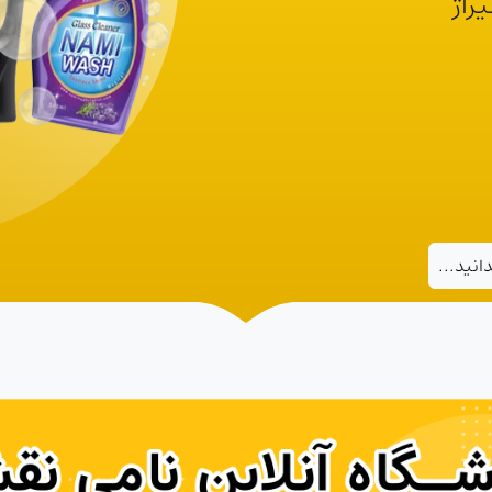
راژ
انید...