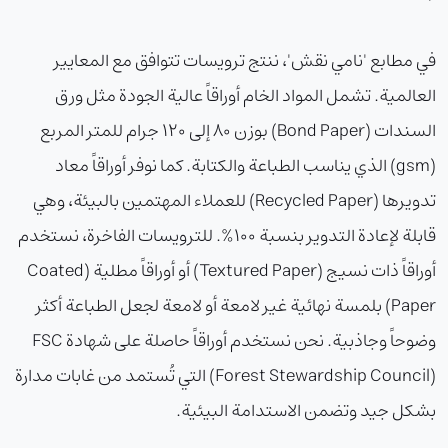
في مطابع 'نامي نقش'، ننتج ترويسات تتوافق مع المعايير
العالمية. تشمل المواد الخام أوراقاً عالية الجودة مثل ورق
السندات (Bond Paper) بوزن 80 إلى 120 جرام للمتر المربع
(gsm) الذي يناسب الطباعة والكتابة. كما نوفر أوراقاً معاد
تدويرها (Recycled Paper) للعملاء المهتمين بالبيئة، وهي
قابلة لإعادة التدوير بنسبة 100%. للترويسات الفاخرة، نستخدم
أوراقاً ذات نسيج (Textured Paper) أو أوراقاً مطلية (Coated
Paper) بلمسة نهائية غير لامعة أو لامعة لجعل الطباعة أكثر
وضوحاً وجاذبية. نحن نستخدم أوراقاً حاصلة على شهادة FSC
(Forest Stewardship Council) التي تُستمد من غابات مدارة
بشكل جيد وتضمن الاستدامة البيئية.