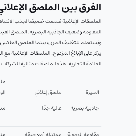
الفرق بين الملصق الإعلان
الملصقات الإعلانية صُممت خصيصًا لجذب الانتباه
المقاومة وضعيف الجاذبية البصرية. الملصق الفين
ويُستخدم للتغليف المرن، بينما الملصق العاكس
العلامة التجارية. هذه الملصقات مثالية للشركات ال
مل
الميزة
ملصق إعلاني
الو
جاذبية بصرية
عالية جدًا
من
مقاومة الرطوبة
معتدلة (مع طبقة
من