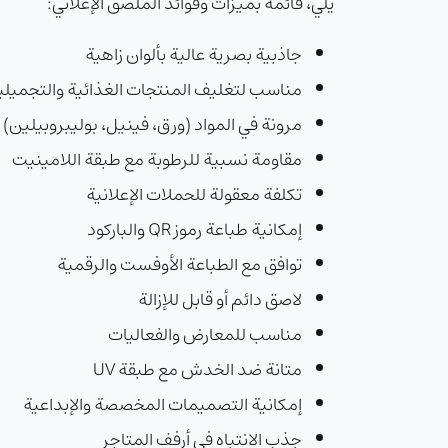
يلي، قائمة بميزات وفوائد الملصق الإعلاني:
جاذبية بصرية عالية بألوان زاهية
مناسب لتغليف المنتجات الغذائية والتجميلي
مرونة في المواد (ورق، فينيل، بوليبروبيلين)
مقاومة نسبية للرطوبة مع طبقة اللامينيت
تكلفة معقولة للحملات الإعلانية
إمكانية طباعة رموز QR والباركود
توافق مع الطباعة الأوفست والرقمية
لاصق دائم أو قابل للإزالة
مناسب للمعارض والفعاليات
متانة ضد الخدش مع طبقة UV
إمكانية التصميمات المخصصة والإبداعية
جذب الانتباه في أرفف المتاجر