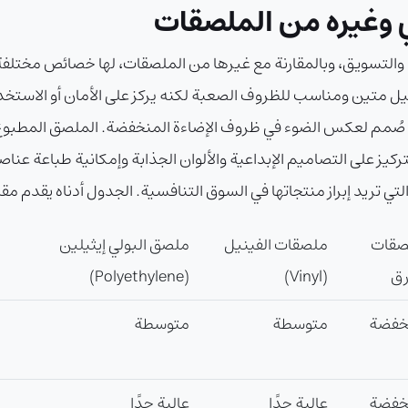
ي وغيره من الملصقات
 والتسويق، وبالمقارنة مع غيرها من الملصقات، لها خصائص مختلفة.
يل متين ومناسب للظروف الصعبة لكنه يركز على الأمان أو الاستخد
 صُمم لعكس الضوء في ظروف الإضاءة المنخفضة. الملصق المطبو
تي تريد إبراز منتجاتها في السوق التنافسية. الجدول أدناه يقدم مقا
صقات
ملصقات الفينيل
ملصق البولي إيثيلين
رق
(Vinyl)
(Polyethylene)
خفضة
متوسطة
متوسطة
خفضة
عالية جدًا
عالية جدًا