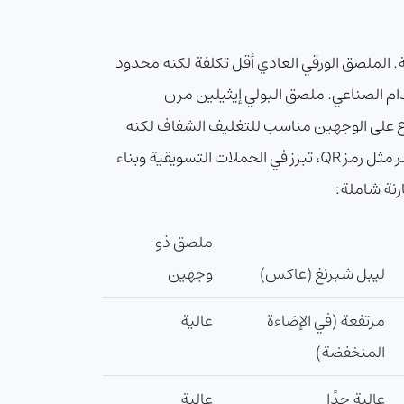
 الملصق الورقي العادي أقل تكلفة لكنه محدود
ام الصناعي. ملصق البولي إيثيلين مرن
ع على الوجهين مناسب للتغليف الشفاف لكنه
يركز على الإبلاغ المزدوج. الملصقات الإعلانية مع التركيز على التصاميم الإبداعية والألوان الجذابة وإمكانية طباعة عناصر مثل رمز QR، تبرز في الحملات التسويقية وبناء
رنة شاملة:
ملصق ذو
ليبل شبرنغ (عاكس)
وجهين
مرتفعة (في الإضاءة
عالية
المنخفضة)
عالية جدًا
عالية