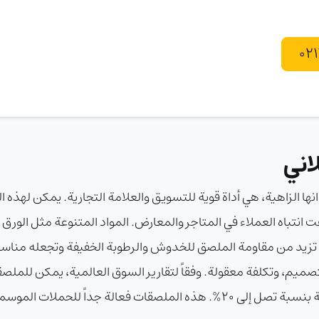
اني
نها الزاهية، هي أداة قوية للتسويق والعلامة التجارية. يمكن لهذه 
 بشكل واضح، مما يلفت انتباه العملاء في المتاجر والمعارض. المواد المتنوعة مثل
مرونة عالية. طبقات الحماية مثل اللامينيت أو UV تزيد من مقاومة الملصق للخدوش والرطوبة الخ
ميم، وتكلفة معقولة. وفقاً لتقارير السوق العالمية، يمكن للملصق
بنسبة تصل إلى 25% وتحسن المبيعات في التجزئة بنسبة تصل إلى 20%. هذه المل