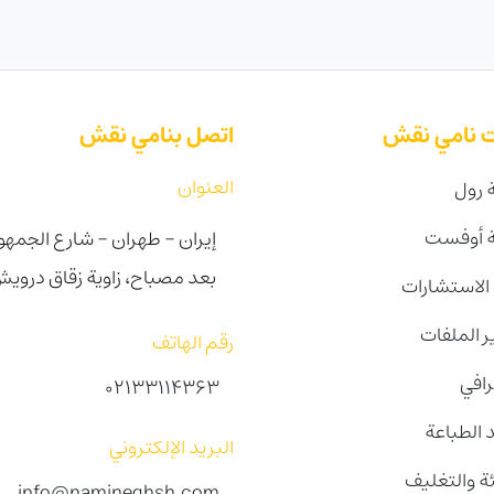
 نامي نقش
اتصل بنامي نقش
العنوان
 رول
ة أوفست
إيران - طهران - شارع الجمهو
بعد مصباح، زاوية زقاق درويش ا
لاستشارات
 الملفات
رقم الهاتف
رافي
02133114363
 الطباعة
البريد الإلكتروني
ئة والتغليف
info@namineghsh.com