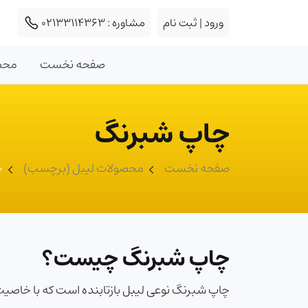
ورود | ثبت نام
مشاوره :
02133114363
صفحه نخست
محص
چاپ شبرنگ
صفحه نخست
محصولات لیبل (برچسب)
چ
چاپ شبرنگ چیست؟
چاپ شبرنگ نوعی لیبل بازتابنده است که با خاصیت بازت