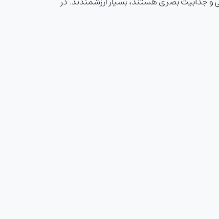
به دنبال افزایش ایمنی و جذابیت بصری هستند، بسیار ارزشمندند. در