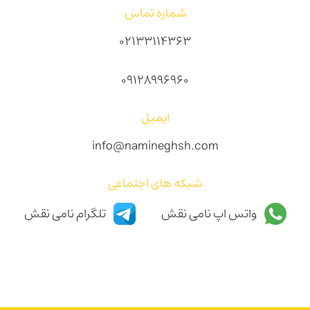
شماره تماس
02133114363
09128996960
ایمیل
info@namineghsh.com
شبکه های اجتماعی
واتس اپ نامی نقش
تلگرام نامی نقش