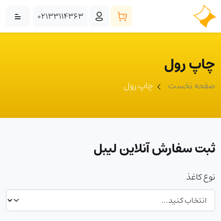
02133114363
چاپ رول
صفحه نخست
چاپ رول
ثبت سفارش آنلاین لیبل
نوع کاغذ