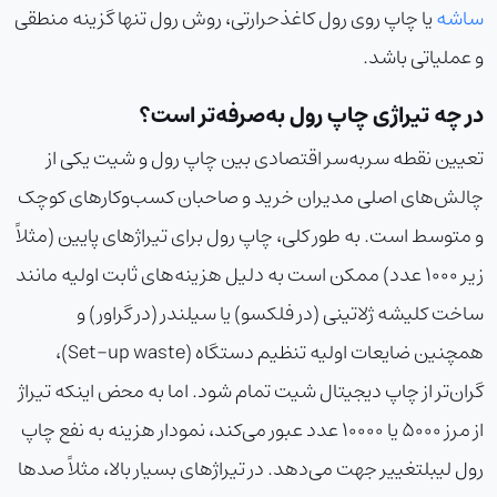
ساشه
یا
چاپ روی رول کاغذ
حرارتی، روش رول تنها گزینه منطقی
و عملیاتی باشد.
در چه تیراژی چاپ رول به‌صرفه‌تر است؟
تعیین نقطه سربه‌سر اقتصادی بین چاپ رول و شیت یکی از
چالش‌های اصلی مدیران خرید و صاحبان کسب‌وکارهای کوچک
و متوسط است. به طور کلی، چاپ رول برای تیراژهای پایین (مثلاً
زیر ۱۰۰۰ عدد) ممکن است به دلیل هزینه‌های ثابت اولیه مانند
ساخت کلیشه ژلاتینی (در فلکسو) یا سیلندر (در گراور) و
همچنین ضایعات اولیه تنظیم دستگاه (Set-up waste)،
گران‌تر از چاپ دیجیتال شیت تمام شود. اما به محض اینکه تیراژ
از مرز ۵۰۰۰ یا ۱۰۰۰۰ عدد عبور می‌کند، نمودار هزینه به نفع
چاپ
رول لیبل
تغییر جهت می‌دهد. در تیراژهای بسیار بالا، مثلاً صدها