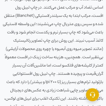
اساس تضاد آب و مرکب عمل می‌کنند. در
چاپ لیبل رول
افست
، مرکب ابتدا به یک سیلندر لاستیکی (Blanchet) منتقل
شده و سپس روی متریال چاپ می‌نشیند؛ این واسطه لاستیکی
باعث می‌شود که چاپ بسیار نرم و یکدست انجام شود و بافت
کاغذ آسیب نبیند. این روش برای چاپ تصاویر رئالیستیک
(مانند تصویر میوه روی آبمیوه یا چهره روی محصولات آرایشی)
بی‌نظیر است. همچنین، هزینه ساخت زینک در افست معمولاً
کمتر از کلیشه‌های فلکسو است، اما ماشین‌آلات آن بسیار
گران‌قیمت و پیچیده هستند.
چاپ لیبل رول افست
توانایی
بازتولید ترام‌های بسیار ریز (تا ۲۰۰ lpi و بیشتر) را دارد که باعث
می‌شود تصاویر چاپی شباهت زیادی به عکس‌های دیجیتال
باکیفیت داشته باشند. این تکنیک اغلب برای لیبل‌های لوکس،