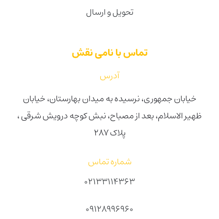
تحویل و ارسال
تماس با نامی نقش
آدرس
خیابان جمهوری، نرسیده به میدان بهارستان، خیابان
ظهیر الاسلام، بعد از مصباح، نبش کوچه درویش شرقی ،
پلاک ۲۸۷
شماره تماس
02133114363
09128996960