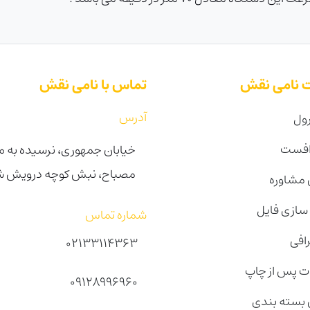
 نامی نقش
تماس با نامی نقش
آدرس
ول
افست
خیابان جمهوری، نرسیده به می
مصباح، نبش کوچه درویش شرقی 
مشاوره
 سازی فایل
شماره تماس
رافی
02133114363
 پس از چاپ
09128996960
بسته بندی