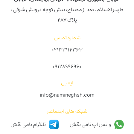
ظهیر الاسلام، بعد از مصباح، نبش کوچه درویش شرقی ،
پلاک ۲۸۷
شماره تماس
02133114363
09128996960
ایمیل
info@namineghsh.com
شبکه های اجتماعی
واتس اپ نامی نقش
تلگرام نامی نقش