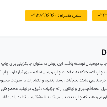
تلفن همراه : 09128996960
ناوری چاپ دیجیتال توسعه یافت. این روش به عنوان جایگزینی برای چا
ر صنایعی مانند تبلیغات، بسته‌بندی، و انتشارات به سرعت محبوب ش
تاه را فراهم می‌کند. امروزه، چاپ DRF به دلیل انعطاف‌پذیری و توانایی ارائه جزئیات دقیق
اند تا ۵۰% زمان تولید را در مقایسه با روش‌های سنتی کاهش دهد.