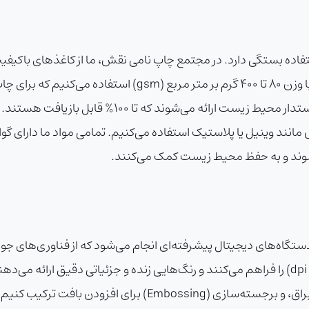
(Glossy Paper) و مقوای باکیفیت (Cardstock) با وزن ۸۰ تا ۰۰
بازیافتی (Recycled Paper) نیز برای مشتریان دوستدار م
وند و به حفظ محیط زیست کمک می‌کنند.
مانند لمینت مات یا براق، چاپ UV برای جلوه‌های براق، و برجست