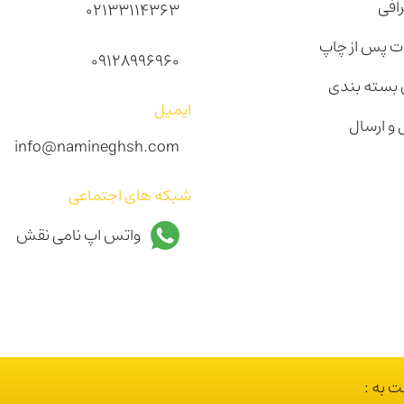
رافی
02133114363
 پس از چاپ
09128996960
بسته بندی
ایمیل
 و ارسال
info@namineghsh.com
شبکه های اجتماعی
واتس اپ نامی نقش
 به :