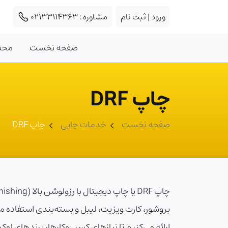
ورود | ثبت نام
مشاوره :
02133114363
صفحه نخست
محص
چاپ DRF
صفحه نخست
خدمات چاپی
چاپ DRF
ارائه می‌کنیم تا نیازهای کسب‌وکارها، برندهای لو