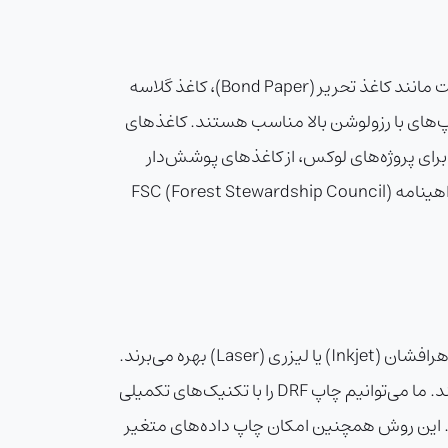
کیفیت چاپ DRF به مواد اولیه و تجهیزات مورد استفاده بستگی دارد. در مجتمع چاپ نامی نقش، ما از کاغذهای باکیفیت مانند کاغذ تحریر (Bond Paper)، کاغذ گلاسه
۴ گرم بر متر مربع (gsm) استفاده می‌کنیم که برای چاپ‌های با رزولوشن بالا مناسب هستند. کاغذهای
حیط زیست ارائه می‌شوند که تا ۱۰۰% قابل بازیافت هستند. برای پروژه‌های لوکس، از کاغذهای پوشش‌دار
(Coated Paper) با روکش مات یا براق و مواد خاص مانند وینیل یا پلاستیک استفاده می‌کنیم. تمامی مواد ما دارای گواهینامه FSC (Forest Stewardship Council)
چاپ DRF در مجتمع چاپ نامی نقش با استفاده از دستگاه‌های دیجیتال پیشرفته‌ای انجام می‌شود که از فناوری‌های جوهرافشان (Inkjet) یا لیزری (Laser) بهره می‌برند.
این دستگاه‌ها امکان چاپ با رزولوشن بالا (تا ۲۴۰۰ dpi) را فراهم می‌کنند و رنگ‌هایی زنده و جزئیاتی دقیق ارائه می‌دهند. ما می‌توانیم چاپ DRF را با تکنیک‌های تکمیلی
ه‌سازی (Embossing) برای افزودن بافت ترکیب کنیم. این روش همچنین امکان چاپ داده‌های متغیر