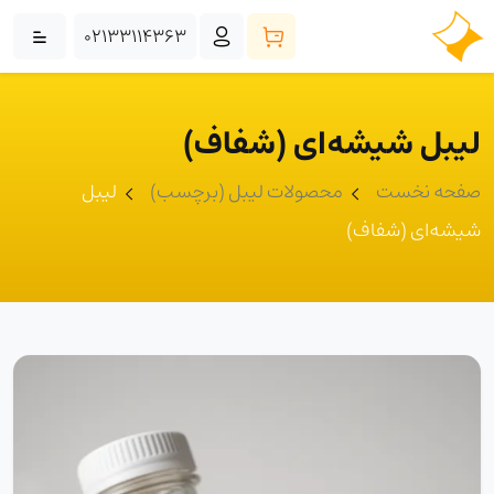
02133114363
لیبل شیشه‌ای (شفاف)
صفحه نخست
محصولات لیبل (برچسب)
لیبل
شیشه‌ای (شفاف)