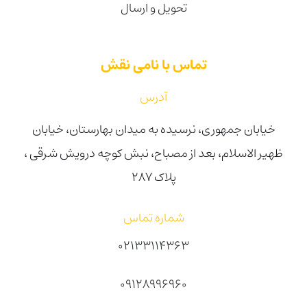
تحویل و ارسال
تماس با نامی نقش
آدرس
خیابان جمهوری، نرسیده به میدان بهارستان، خیابان
ظهیر الاسلام، بعد از مصباح، نبش کوچه درویش شرقی ،
پلاک ۲۸۷
شماره تماس
02133114363
09128996960