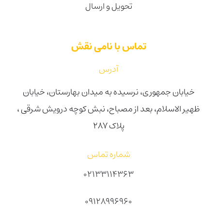
تحویل و ارسال
تماس با نامی نقش
آدرس
خیابان جمهوری، نرسیده به میدان بهارستان، خیابان
ظهیر الاسلام، بعد از مصباح، نبش کوچه درویش شرقی ،
پلاک ۲۸۷
شماره تماس
02133114363
09128996960