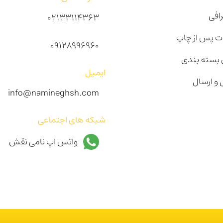
رافی
02133114363
 پس از چاپ
09128996960
بسته بندی
ایمیل
 و ارسال
info@namineghsh.com
شبکه های اجتماعی
واتس اپ نامی نقش