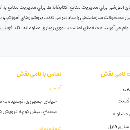
موزشي براي مديريت منابع. کتابخانه‌ها براي مديريت منابع به کارت
اين محصولات سازماندهي را ساده‌تر مي‌کنند. بروشورهاي آموزشي، ت
دوام مي‌آورند. جعبه‌هاي امانت با يووي روتاري مقاوم‌اند. کلد فويل ب
 نامی نقش
تماس با نامی نقش
آدرس
ول
افست
خیابان جمهوری، نرسیده به می
مصباح، نبش کوچه درویش شرقی 
مشاوره
 سازی فایل
شماره تماس