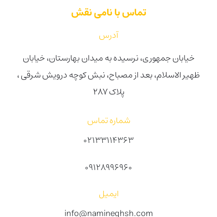
تماس با نامی نقش
آدرس
خیابان جمهوری، نرسیده به میدان بهارستان، خیابان
ظهیر الاسلام، بعد از مصباح، نبش کوچه درویش شرقی ،
پلاک ۲۸۷
شماره تماس
02133114363
09128996960
ایمیل
info@namineghsh.com