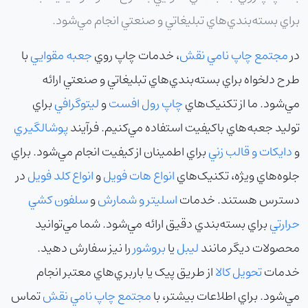
براي بسته‌بندي‌هاي تبليغاتي و صنعتي انجام مي‌شود.
در
مجتمع چاپ نامي نقش
، خدمات چاپ روي
جعبه مقوايي
با
طرح دلخواه براي بسته‌بندي‌هاي تبليغاتي و صنعتي ارائه
مي‌شود. ما از تکنيک‌هاي
چاپ رول افست
و
ليتوگرافي
براي
توليد جعبه‌هاي باکيفيت استفاده مي‌کنيم. فرآيند
پوشالگيري
و
دايکات و قالب زني
براي اطمينان از کيفيت انجام مي‌شود. براي
جلوه‌هاي ويژه، تکنيک‌هاي
انواع هات فويل
و
انواع کلد فويل
در
دسترس هستند. خدمات
اسليتر و شمارش
و
سلفون کشي
حرارتي
براي بسته‌بندي دقيق ارائه مي‌شود. شما مي‌توانيد
محصولات ديگر مانند
ليبل
يا
بروشور
را نيز سفارش دهيد.
خدمات
تحويل کالا
از طريق پيک يا باربري‌هاي معتبر انجام
مي‌شود. براي اطلاعات بيشتر، با
مجتمع چاپ نامي نقش
تماس