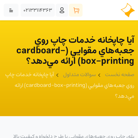
02133114363
آيا چاپخانه خدمات چاپ روي
جعبه‌هاي مقوايي (cardboard-
box-printing) ارائه مي‌دهد؟
صفحه نخست
سوالات متداول
آيا چاپخانه خدمات چاپ
روي جعبه‌هاي مقوايي (cardboard-box-printing) ارائه
مي‌دهد؟
بله، چاپ روي جعبه‌هاي مقوايي با طرح دلخواه و کيفيت بالا