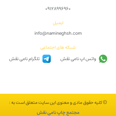
09128996960
ایمیل
info@namineghsh.com
شبکه های اجتماعی
واتس اپ نامی نقش
تلگرام نامی نقش
© کلیه حقوق مادی و معنوی این سایت متعلق است به :
مجتمع چاپ نامی نقش