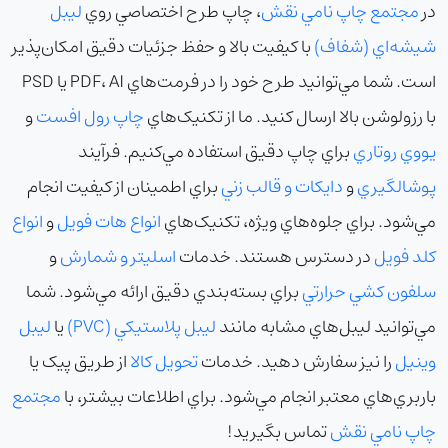
در
مجتمع چاپ نامي نقش
، چاپ طرح اختصاصي روي
ليبل
شيشه‌اي (شفاف)
با کيفيت بالا و حفظ جزئيات دقيق امکان‌پذير
است. شما مي‌توانيد طرح خود را در فرمت‌هاي PDF، AI يا PSD
با رزولوشن بالا ارسال کنيد. ما از تکنيک‌هاي
چاپ رول افست
و
يووي روتاري
براي چاپ دقيق استفاده مي‌کنيم. فرآيند
پوشالگيري
و
دايکات و قالب زني
براي اطمينان از کيفيت انجام
مي‌شود. براي جلوه‌هاي ويژه، تکنيک‌هاي
انواع هات فويل
و
انواع
کلد فويل
در دسترس هستند. خدمات
اسليتر و شمارش
و
سلفون کشي حرارتي
براي بسته‌بندي دقيق ارائه مي‌شود. شما
مي‌توانيد ليبل‌هاي مشابه مانند
ليبل پلاستيکي (PVC)
يا
ليبل
وينيل
را نيز سفارش دهيد. خدمات
تحويل کالا
از طريق پيک يا
باربري‌هاي معتبر انجام مي‌شود. براي اطلاعات بيشتر، با
مجتمع
چاپ نامي نقش
تماس بگيريد!