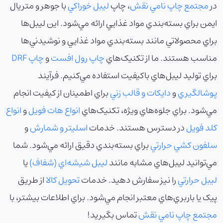
در
مجتمع چاپ نامي نقش
، چاپ
ليبل خوراکي
با جوهر و متريال
ايمن براي بسته‌بندي مواد غذايي ارائه مي‌شود. اين ليبل‌ها
براي محصولاتي مانند بسته‌بندي مواد غذايي و نوشيدني‌ها
مناسب هستند. ما از تکنيک‌هاي
چاپ رول افست
و
چاپ DRF
براي توليد ليبل‌هاي باکيفيت استفاده مي‌کنيم. فرآيند
پوشالگيري
و
دايکات و قالب زني
براي اطمينان از کيفيت انجام
مي‌شود. براي جلوه‌هاي ويژه، تکنيک‌هاي
انواع هات فويل
و
انواع
کلد فويل
در دسترس هستند. خدمات
اسليتر و شمارش
و
سلفون کشي حرارتي
براي بسته‌بندي دقيق ارائه مي‌شود. شما
مي‌توانيد ليبل‌هاي مشابه مانند
ليبل شيشه‌اي (شفاف)
يا
ليبل حرارتي
را نيز سفارش دهيد. خدمات
تحويل کالا
از طريق
پيک يا باربري‌هاي معتبر انجام مي‌شود. براي اطلاعات بيشتر، با
مجتمع چاپ نامي نقش
تماس بگيريد!