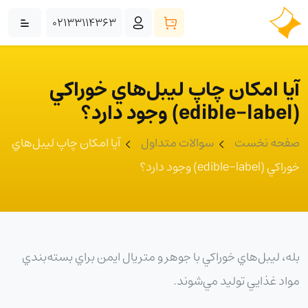
02133114363
آيا امکان چاپ ليبل‌هاي خوراکي
(edible-label) وجود دارد؟
صفحه نخست
سوالات متداول
آيا امکان چاپ ليبل‌هاي
خوراکي (edible-label) وجود دارد؟
بله، ليبل‌هاي خوراکي با جوهر و متريال ايمن براي بسته‌بندي
مواد غذايي توليد مي‌شوند.