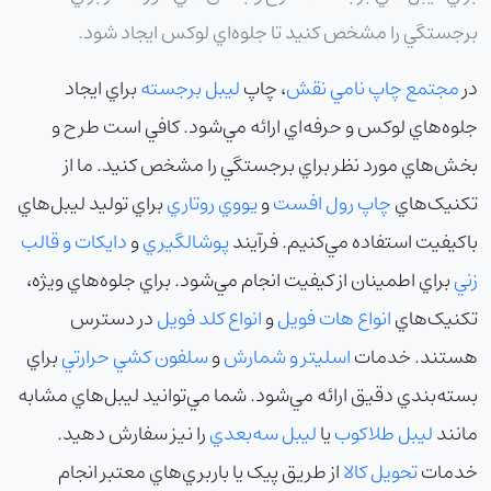
برجستگي را مشخص کنيد تا جلوه‌اي لوکس ايجاد شود.
در
مجتمع چاپ نامي نقش
، چاپ
ليبل برجسته
براي ايجاد
جلوه‌هاي لوکس و حرفه‌اي ارائه مي‌شود. کافي است طرح و
بخش‌هاي مورد نظر براي برجستگي را مشخص کنيد. ما از
تکنيک‌هاي
چاپ رول افست
و
يووي روتاري
براي توليد ليبل‌هاي
باکيفيت استفاده مي‌کنيم. فرآيند
پوشالگيري
و
دايکات و قالب
زني
براي اطمينان از کيفيت انجام مي‌شود. براي جلوه‌هاي ويژه،
تکنيک‌هاي
انواع هات فويل
و
انواع کلد فويل
در دسترس
هستند. خدمات
اسليتر و شمارش
و
سلفون کشي حرارتي
براي
بسته‌بندي دقيق ارائه مي‌شود. شما مي‌توانيد ليبل‌هاي مشابه
مانند
ليبل طلاکوب
يا
ليبل سه‌بعدي
را نيز سفارش دهيد.
خدمات
تحويل کالا
از طريق پيک يا باربري‌هاي معتبر انجام