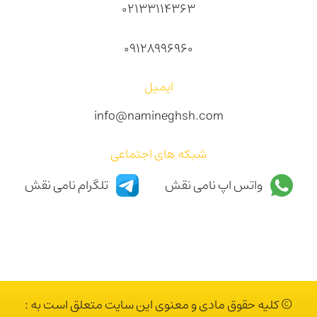
02133114363
09128996960
ایمیل
info@namineghsh.com
شبکه های اجتماعی
واتس اپ نامی نقش
تلگرام نامی نقش
© کلیه حقوق مادی و معنوی این سایت متعلق است به :