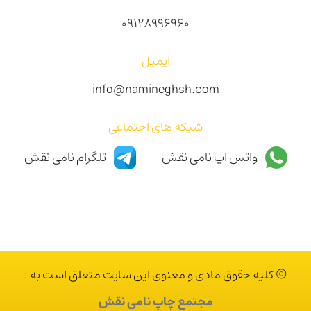
09128996960
ایمیل
info@namineghsh.com
شبکه های اجتماعی
واتس اپ نامی نقش
تلگرام نامی نقش
© کلیه حقوق مادی و معنوی این سایت متعلق است به :
مجتمع چاپ نامی نقش