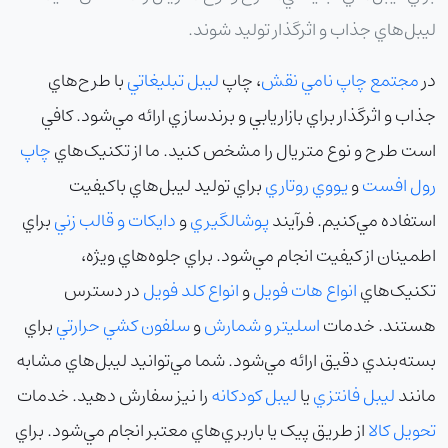
ليبل‌هاي جذاب و اثرگذار توليد شوند.
در
مجتمع چاپ نامي نقش
، چاپ
ليبل تبليغاتي
با طرح‌هاي
جذاب و اثرگذار براي بازاريابي و برندسازي ارائه مي‌شود. کافي
است طرح و نوع متريال را مشخص کنيد. ما از تکنيک‌هاي
چاپ
رول افست
و
يووي روتاري
براي توليد ليبل‌هاي باکيفيت
استفاده مي‌کنيم. فرآيند
پوشالگيري
و
دايکات و قالب زني
براي
اطمينان از کيفيت انجام مي‌شود. براي جلوه‌هاي ويژه،
تکنيک‌هاي
انواع هات فويل
و
انواع کلد فويل
در دسترس
هستند. خدمات
اسليتر و شمارش
و
سلفون کشي حرارتي
براي
بسته‌بندي دقيق ارائه مي‌شود. شما مي‌توانيد ليبل‌هاي مشابه
مانند
ليبل فانتزي
يا
ليبل کودکانه
را نيز سفارش دهيد. خدمات
تحويل کالا
از طريق پيک يا باربري‌هاي معتبر انجام مي‌شود. براي