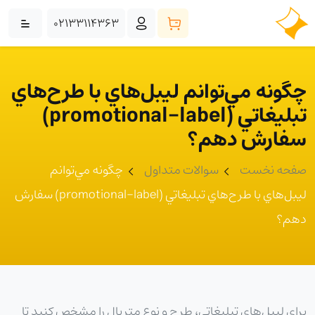
02133114363
چگونه مي‌توانم ليبل‌هاي با طرح‌هاي
تبليغاتي (promotional-label)
سفارش دهم؟
صفحه نخست
سوالات متداول
چگونه مي‌توانم
ليبل‌هاي با طرح‌هاي تبليغاتي (promotional-label) سفارش
دهم؟
براي ليبل‌هاي تبليغاتي، طرح و نوع متريال را مشخص کنيد تا