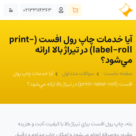
02133114363
آيا خدمات چاپ رول افست (print-
label-roll) در تيراژ بالا ارائه
مي‌شود؟
صفحه نخست
سوالات متداول
آيا خدمات چاپ رول
افست (print-label-roll) در تيراژ بالا ارائه مي‌شود؟
بله، چاپ رول افست براي تيراژ بالا با کيفيت ثابت و هزينه
مقرون‌به‌صرفه انجام مي‌شود و امکان چاپ مداوم و دقيق