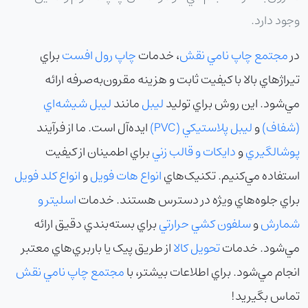
وجود دارد.
در
مجتمع چاپ نامي نقش
، خدمات
چاپ رول افست
براي
تيراژهاي بالا با کيفيت ثابت و هزينه مقرون‌به‌صرفه ارائه
مي‌شود. اين روش براي توليد
ليبل
مانند
ليبل شيشه‌اي
(شفاف)
و
ليبل پلاستيکي (PVC)
ايده‌آل است. ما از فرآيند
پوشالگيري
و
دايکات و قالب زني
براي اطمينان از کيفيت
استفاده مي‌کنيم. تکنيک‌هاي
انواع هات فويل
و
انواع کلد فويل
براي جلوه‌هاي ويژه در دسترس هستند. خدمات
اسليتر و
شمارش
و
سلفون کشي حرارتي
براي بسته‌بندي دقيق ارائه
مي‌شود. خدمات
تحويل کالا
از طريق پيک يا باربري‌هاي معتبر
انجام مي‌شود. براي اطلاعات بيشتر، با
مجتمع چاپ نامي نقش
تماس بگيريد!