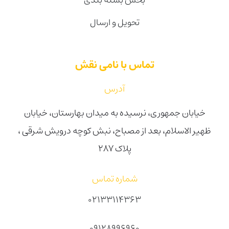
تحویل و ارسال
تماس با نامی نقش
آدرس
خیابان جمهوری، نرسیده به میدان بهارستان، خیابان
ظهیر الاسلام، بعد از مصباح، نبش کوچه درویش شرقی ،
پلاک ۲۸۷
شماره تماس
02133114363
09128996960