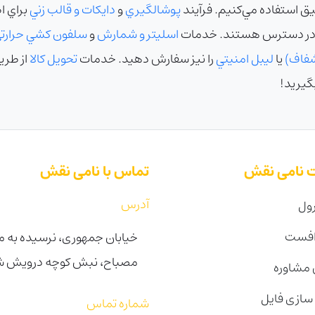
يق استفاده مي‌کنيم. فرآيند
پوشالگيري
و
دايکات و قالب زني
براي ا
ر دسترس هستند. خدمات
اسليتر و شمارش
و
سلفون کشي حرارت
شفاف)
يا
ليبل امنيتي
را نيز سفارش دهيد. خدمات
تحويل کالا
از طري
يريد!
 نامی نقش
تماس با نامی نقش
آدرس
ول
افست
خیابان جمهوری، نرسیده به می
مصباح، نبش کوچه درویش شرقی 
مشاوره
 سازی فایل
شماره تماس