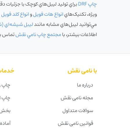
چاپ DRF
براي توليد ليبل‌هاي کوچک با جزئيات دق
ويژه، تکنيک‌هاي
انواع هات فويل
و
انواع کلد فويل
د
مي‌توانيد ليبل‌هاي مشابه مانند
ليبل شيشه‌اي (
اطلاعات بيشتر، با
مجتمع چاپ نامي نقش
تماس بگ
با نامی نقش
خدمات
درباره ما
چاپ ر
مجله نامی نقش
چاپ 
سوالات متداول
بخش 
قوانین نامی نقش
آماده