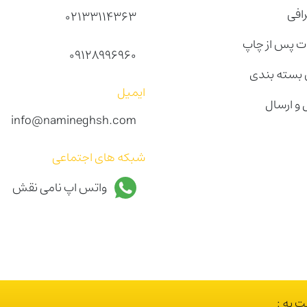
رافی
02133114363
 پس از چاپ
09128996960
بسته بندی
ایمیل
 و ارسال
info@namineghsh.com
شبکه های اجتماعی
واتس اپ نامی نقش
 به :