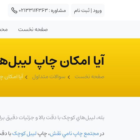
ورود | ثبت نام
مشاوره :
02133114363
صفحه نخست
محص
آيا امکان چاپ ليبل‌هاي کوچک (small-label) 
صفحه نخست
سوالات متداول
آيا امکان چاپ ليبل‌هاي
بله، ليبل‌هاي کوچک با دقت بالا و جزئيات دقيق 
در
مجتمع چاپ نامي نقش
، چاپ
ليبل کوچک
با دقت