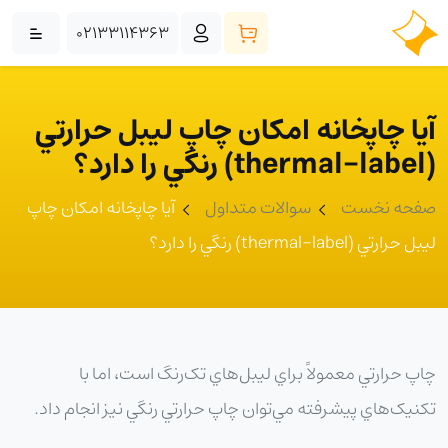
02133114363
آيا چاپخانه امکان چاپ ليبل حرارتي
(thermal-label) رنگي را دارد؟
صفحه نخست
سوالات متداول
آيا چاپخانه امکان چاپ
ليبل حرارتي (thermal-label) رنگي را دارد؟
چاپ حرارتي معمولاً براي ليبل‌هاي تک‌رنگ است، اما با
تکنيک‌هاي پيشرفته مي‌توان چاپ حرارتي رنگي نيز انجام داد.