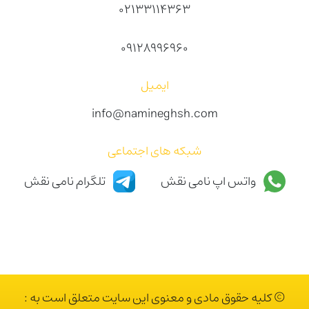
02133114363
09128996960
ایمیل
info@namineghsh.com
شبکه های اجتماعی
واتس اپ نامی نقش
تلگرام نامی نقش
© کلیه حقوق مادی و معنوی این سایت متعلق است به :