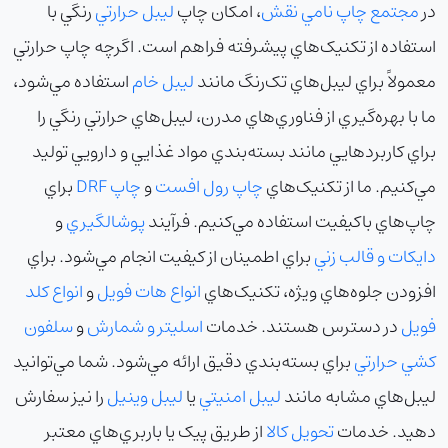
در
مجتمع چاپ نامي نقش
، امکان چاپ
ليبل حرارتي
رنگي با
استفاده از تکنيک‌هاي پيشرفته فراهم است. اگرچه چاپ حرارتي
معمولاً براي ليبل‌هاي تک‌رنگ مانند
ليبل خام
استفاده مي‌شود،
ما با بهره‌گيري از فناوري‌هاي مدرن، ليبل‌هاي حرارتي رنگي را
براي کاربردهايي مانند بسته‌بندي مواد غذايي و دارويي توليد
مي‌کنيم. ما از تکنيک‌هاي
چاپ رول افست
و
چاپ DRF
براي
چاپ‌هاي باکيفيت استفاده مي‌کنيم. فرآيند
پوشالگيري
و
دايکات و قالب زني
براي اطمينان از کيفيت انجام مي‌شود. براي
افزودن جلوه‌هاي ويژه، تکنيک‌هاي
انواع هات فويل
و
انواع کلد
فويل
در دسترس هستند. خدمات
اسليتر و شمارش
و
سلفون
کشي حرارتي
براي بسته‌بندي دقيق ارائه مي‌شود. شما مي‌توانيد
ليبل‌هاي مشابه مانند
ليبل امنيتي
يا
ليبل وينيل
را نيز سفارش
دهيد. خدمات
تحويل کالا
از طريق پيک يا باربري‌هاي معتبر