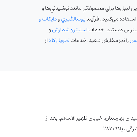
ن ليبل‌ها براي محصولاتي مانند نوشيدني‌ها و
استفاده مي‌کنيم. فرآيند
پوشالگيري
و
دايکات و
سترس هستند. خدمات
اسليتر و شمارش
و
کس
را نيز سفارش دهيد. خدمات
تحويل کالا
از
دان بهارستان، خیابان ظهیر الاسلام، بعد از
، پلاک ۲۸۷