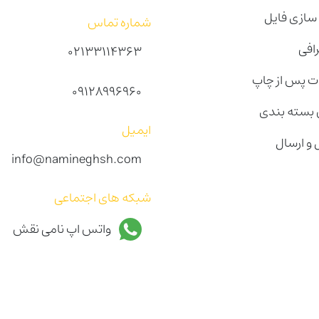
 سازی فایل
شماره تماس
رافی
02133114363
 پس از چاپ
09128996960
بسته بندی
ایمیل
 و ارسال
info@namineghsh.com
شبکه های اجتماعی
واتس اپ نامی نقش