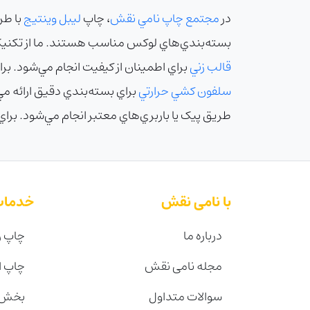
در
مجتمع چاپ نامي نقش
، چاپ
ليبل وينتيج
با طر
بسته‌بندي‌هاي لوکس مناسب هستند. ما از تکني
قالب زني
براي اطمينان از کيفيت انجام مي‌شود. بر
سلفون کشي حرارتي
براي بسته‌بندي دقيق ارائه مي
طريق پيک يا باربري‌هاي معتبر انجام مي‌شود. براي
با نامی نقش
خدمات
درباره ما
چاپ ر
مجله نامی نقش
چاپ 
سوالات متداول
بخش 