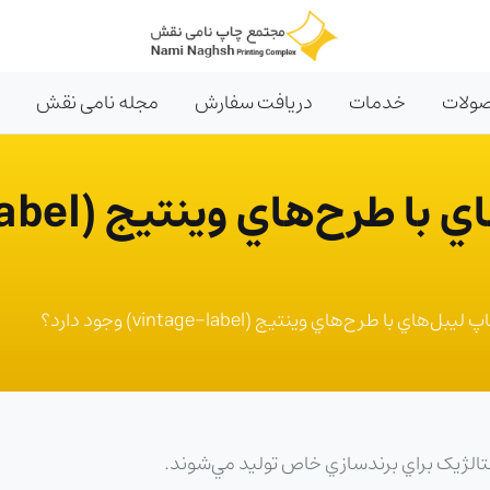
ولات
خدمات
دریافت سفارش
مجله نامی نقش
ل‌هاي با طرح‌هاي وينتيج (vintage-label) وجود دارد؟
ستالژيک براي برندسازي خاص توليد مي‌شوند.