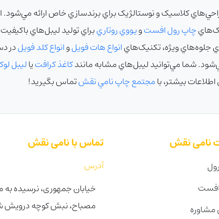
احي‌هاي کلاسيک و نوستالژيک براي برندسازي خاص ارائه مي‌شود. اي
ک‌هاي
چاپ رول افست
و
يووي روتاري
براي توليد ليبل‌هاي باکيفيت 
اي جلوه‌هاي ويژه، تکنيک‌هاي
انواع هات فويل
و
انواع کلد فويل
در د
‌شود. شما مي‌توانيد ليبل‌هاي مشابه مانند
کاغذ کرافت
يا
ليبل لو
 اطلاعات بيشتر، با
مجتمع چاپ نامي نقش
تماس بگيريد!
 نامی نقش
تماس با نامی نقش
آدرس
ول
افست
خیابان جمهوری، نرسیده به می
مصباح، نبش کوچه درویش شرقی 
مشاوره