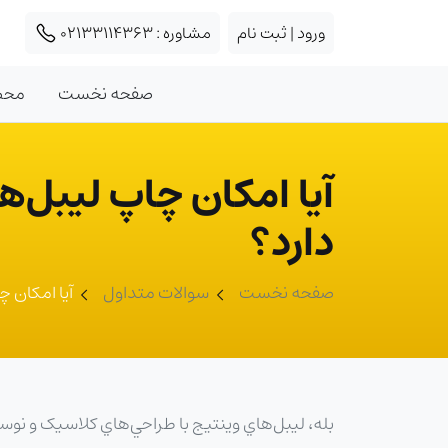
ورود | ثبت نام
مشاوره :
02133114363
صفحه نخست
محص
دارد؟
صفحه نخست
سوالات متداول
آيا امکان چاپ ليب
بله، ليبل‌هاي وينتيج با طراحي‌هاي کلاسيک و نو