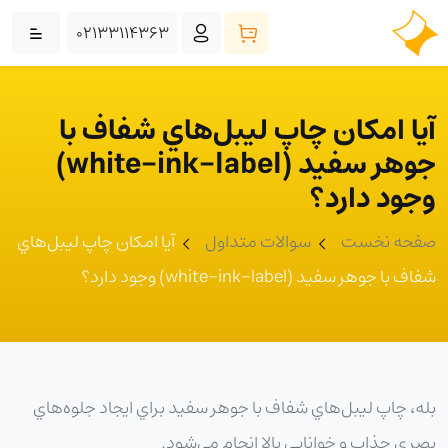
02133114363
آيا امکان چاپ ليبل‌هاي شفاف با
جوهر سفيد (white-ink-label)
وجود دارد؟
صفحه نخست
سوالات متداول
آيا امکان چاپ ليبل‌هاي
شفاف با جوهر سفيد (white-ink-label) وجود دارد؟
بله، چاپ ليبل‌هاي شفاف با جوهر سفيد براي ايجاد جلوه‌هاي
بصري جذاب و خوانايي بالا انجام مي‌شود.