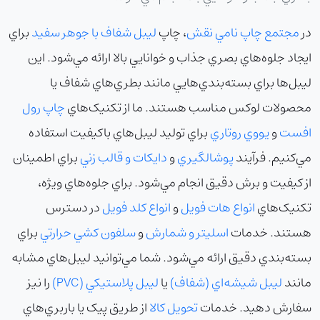
در
مجتمع چاپ نامي نقش
، چاپ
ليبل شفاف با جوهر سفيد
براي
ايجاد جلوه‌هاي بصري جذاب و خوانايي بالا ارائه مي‌شود. اين
ليبل‌ها براي بسته‌بندي‌هايي مانند بطري‌هاي شفاف يا
محصولات لوکس مناسب هستند. ما از تکنيک‌هاي
چاپ رول
افست
و
يووي روتاري
براي توليد ليبل‌هاي باکيفيت استفاده
مي‌کنيم. فرآيند
پوشالگيري
و
دايکات و قالب زني
براي اطمينان
از کيفيت و برش دقيق انجام مي‌شود. براي جلوه‌هاي ويژه،
تکنيک‌هاي
انواع هات فويل
و
انواع کلد فويل
در دسترس
هستند. خدمات
اسليتر و شمارش
و
سلفون کشي حرارتي
براي
بسته‌بندي دقيق ارائه مي‌شود. شما مي‌توانيد ليبل‌هاي مشابه
مانند
ليبل شيشه‌اي (شفاف)
يا
ليبل پلاستيکي (PVC)
را نيز
سفارش دهيد. خدمات
تحويل کالا
از طريق پيک يا باربري‌هاي