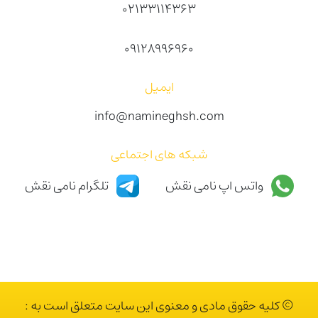
02133114363
09128996960
ایمیل
info@namineghsh.com
شبکه های اجتماعی
واتس اپ نامی نقش
تلگرام نامی نقش
© کلیه حقوق مادی و معنوی این سایت متعلق است به :